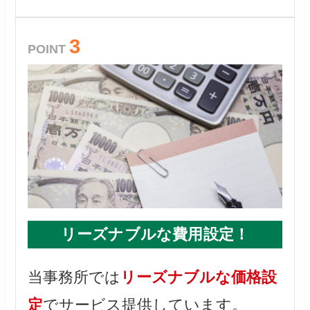
3
POINT
リーズナブルな費用設定
！
当事務所では
リーズナブルな価格
設
定
でサービス提供しています。